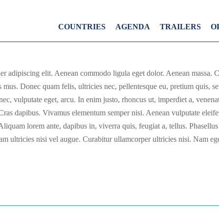
COUNTRIES
AGENDA
TRAILERS
O
uer adipiscing elit. Aenean commodo ligula eget dolor. Aenean massa. 
us mus. Donec quam felis, ultricies nec, pellentesque eu, pretium quis,
 nec, vulputate eget, arcu. In enim justo, rhoncus ut, imperdiet a, venenat
 Cras dapibus. Vivamus elementum semper nisi. Aenean vulputate eleifend
Aliquam lorem ante, dapibus in, viverra quis, feugiat a, tellus. Phasellus
 ultricies nisi vel augue. Curabitur ullamcorper ultricies nisi. Nam ege