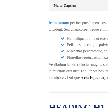
Photo Caption
from bottom
per inceptos himenaeos. N
tincidunt. Sed ullamcorper neque enim
Nam aliquam urna ut eros 
Pellentesque congue pulvi
Maecenas pellentesque, enim
Phasellus feugiat sem max
Vestibulum hendrerit luctus magna, se
in faucibus orci luctus et ultrices pos
leo ultrices. Quisque
scelerisque turpi
HEADING H1