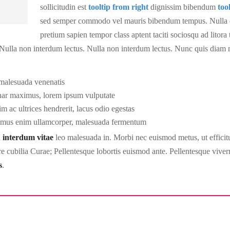
sollicitudin est
tooltip from right
dignissim bibendum
too
sed semper commodo vel mauris bibendum tempus. Nulla qu
pretium sapien tempor class aptent taciti sociosqu ad litora
ulla non interdum lectus. Nulla non interdum lectus. Nunc quis diam me
.
malesuada venenatis
nar maximus, lorem ipsum vulputate
 ac ultrices hendrerit, lacus odio egestas
imus enim ullamcorper, malesuada fermentum
d
interdum vitae
leo malesuada in. Morbi nec euismod metus, ut efficit
uere cubilia Curae; Pellentesque lobortis euismod ante. Pellentesque viv
s
.