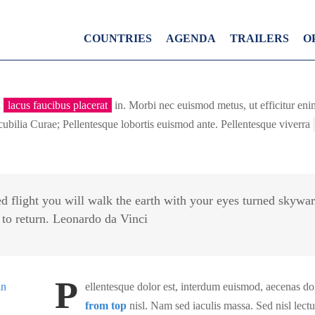
COUNTRIES
AGENDA
TRAILERS
O
d
lacus faucibus placerat
in. Morbi nec euismod metus, ut efficitur eni
e cubilia Curae; Pellentesque lobortis euismod ante. Pellentesque viverra
d flight you will walk the earth with your eyes turned skywar
 to return. Leonardo da Vinci
P
ellentesque dolor est, interdum euismod, aecenas do
from top
nisl. Nam sed iaculis massa. Sed nisl lect