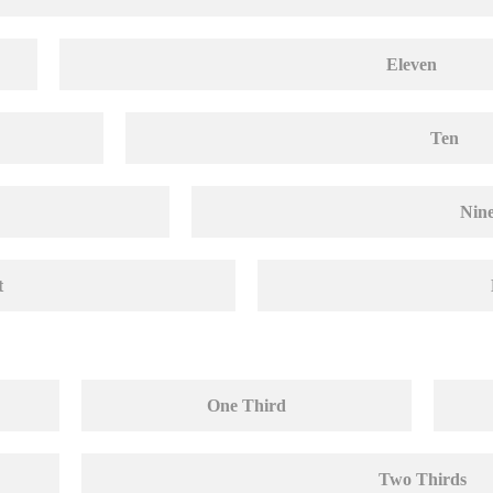
Eleven
Ten
Nin
t
One Third
Two Thirds