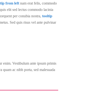
ltip from left
nam erat felis, commodo
is elit sed lectus commodo lacinia
 torquent per conubia nostra,
tooltip
tus. Sed quis risus vel ante pulvinar
ur enim. Vestibulum ante ipsum primis
erra quam ac nibh porta, sed malesuada