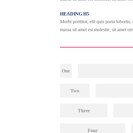
HEADING H5
Morbi porttitor, elit quis porta loborti
massa sit amet est molestie, sit amet o
One
Two
Three
Four