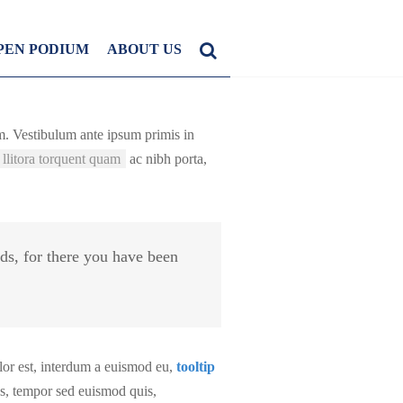
PEN PODIUM
ABOUT US
m. Vestibulum ante ipsum primis in
llitora torquent quam
ac nibh porta,
ds, for there you have been
lor est, interdum a euismod eu,
tooltip
us, tempor sed euismod quis,