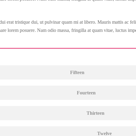
s, dui erat tristique dui, ut pulvinar quam mi at libero. Mauris mattis ac
rnare lorem posuere. Nam odio massa, fringilla at quam vitae, luctus impe
Fifteen
Fourteen
Thirteen
Twelve